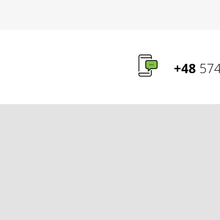
+48
574