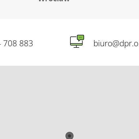
 708 883
biuro@dpr.or